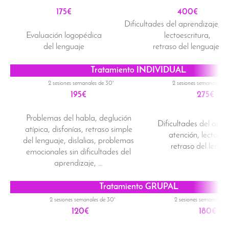
175€
400
€
Dificultades del aprendizaje,
at
Evaluación logopédica
lectoescritura,
del lenguaje
retraso del lenguaje, …
Tratamiento INDIVIDUAL
2 sesiones semanales de 30'
2 sesiones semanales de
195€
275€
Problemas del habla, deglución
Dificultades del apre
atípica, disfonías, retraso simple
atención, lectoescr
del lenguaje, dislalias, problemas
retraso del lengua
emocionales sin dificultades del
aprendizaje, …
Tratamiento GRUPAL
2 sesiones semanales de 30'
2 sesiones semanales d
120€
180€