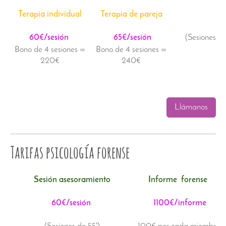
Terapia individual
Terapia de pareja
60€/sesión
65€/sesión
(Sesiones de
Bono de 4 sesiones =
Bono de 4 sesiones =
220€
240€
Llámanos
Tarifas psicología forense
Sesión asesoramiento
Informe forense
60€/sesión
1100€/informe