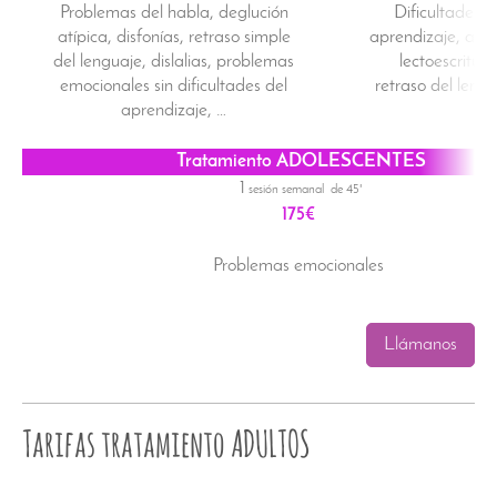
Problemas del habla, deglución
Dificultades d
atípica, disfonías, retraso simple
aprendizaje,
aten
del lenguaje, dislalias, problemas
lectoescritura
emocionales sin dificultades del
retraso del lengu
aprendizaje, …
Tratamiento ADOLESCENTES
1
sesión semanal de 45'
175€
Problemas emocionales
Llámanos
Tarifas tratamiento ADULTOS