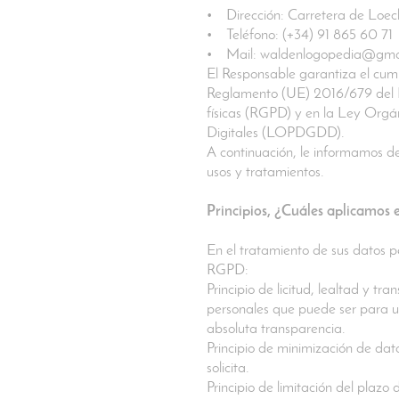
• Dirección: Carretera de Loec
• Teléfono: (+34) 91 865 60 71
• Mail: waldenlogopedia@gma
El Responsable garantiza el cump
Reglamento (UE) 2016/679 del Pa
físicas (RGPD) y en la Ley Orgá
Digitales (LOPDGDD).
A continuación, le informamos de
usos y tratamientos.
Principios, ¿Cuáles aplicamos 
En el tratamiento de sus datos pe
RGPD:
Principio de licitud, lealtad y t
personales que puede ser para un
absoluta transparencia.
Principio de minimización de datos
solicita.
Principio de limitación del plaz