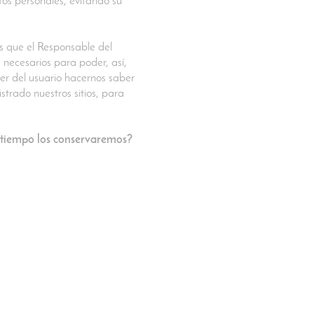
tos personales, evitando su
os que el Responsable del
 necesarios para poder, así,
ber del usuario hacernos saber
trado nuestros sitios, para
to tiempo los conservaremos?