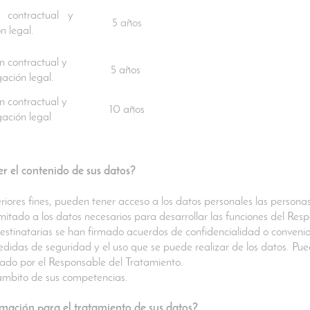
n contractual y
5 años
ón legal.
n contractual y
5 años
gación legal.
n contractual y
10 años
gación legal
r el contenido de sus datos?
riores fines, pueden tener acceso a los datos personales las person
imitado a los datos necesarios para desarrollar las funciones del Re
estinatarias se han firmado acuerdos de confidencialidad o convenios
medidas de seguridad y el uso que se puede realizar de los datos. Pu
ado por el Responsable del Tratamiento.
 ámbito de sus competencias.
timación para el tratamiento de sus datos?