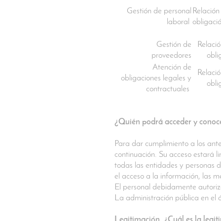
Gestión de personal
Relació
laboral
obligaci
Gestión de
Relació
proveedores
obli
Atención de
Relació
obligaciones legales y
obli
contractuales
¿Quién podrá acceder y conoce
Para dar cumplimiento a los ante
continuación. Su acceso estará l
todas las entidades y personas d
el acceso a la información, las 
El personal debidamente autoriz
La administración pública en el
Legitimación, ¿Cuál es la legi