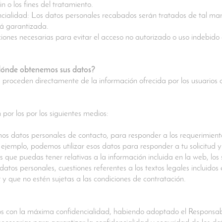
in o los fines del tratamiento.
encialidad: Los datos personales recabados serán tratados de tal ma
tá garantizada.
ones necesarias para evitar el acceso no autorizado o uso indebido 
dónde obtenemos sus datos?
roceden directamente de la información ofrecida por los usuarios a 
 por los por los siguientes medios:
mos datos personales de contacto, para responder a los requerimiento
ejemplo, podemos utilizar esos datos para responder a tu solicitud y
 que puedas tener relativas a la información incluida en la web, los 
datos personales, cuestiones referentes a los textos legales incluido
 y que no estén sujetas a las condiciones de contratación.
os con la máxima confidencialidad, habiendo adoptado el Responsab