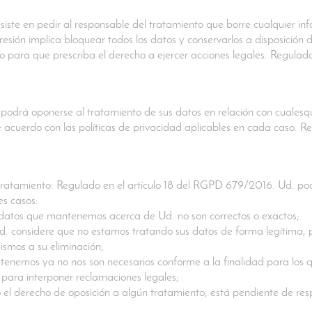
iste en pedir al responsable del tratamiento que borre cualquier in
presión implica bloquear todos los datos y conservarlos a disposición 
to para que prescriba el derecho a ejercer acciones legales. Regulad
podrá oponerse al tratamiento de sus datos en relación con cualesqui
 acuerdo con las políticas de privacidad aplicables en cada caso. Reg
tratamiento: Regulado en el artículo 18 del RGPD 679/2016. Ud. podrá
es casos:
s datos que mantenemos acerca de Ud. no son correctos o exactos;
d. considere que no estamos tratando sus datos de forma legítima, p
ismos a su eliminación;
tenemos ya no nos son necesarios conforme a la finalidad para los 
para interponer reclamaciones legales;
o el derecho de oposición a algún tratamiento, está pendiente de res