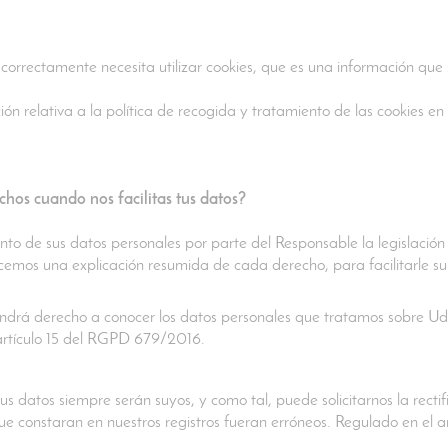
 correctamente necesita utilizar cookies, que es una información q
ón relativa a la política de recogida y tratamiento de las cookies en
chos cuando nos facilitas tus datos?
o de sus datos personales por parte del Responsable la legislación 
cemos una explicación resumida de cada derecho, para facilitarle su 
drá derecho a conocer los datos personales que tratamos sobre Ud. y
artículo 15 del RGPD 679/2016.
us datos siempre serán suyos, y como tal, puede solicitarnos la recti
ue constaran en nuestros registros fueran erróneos. Regulado en el 