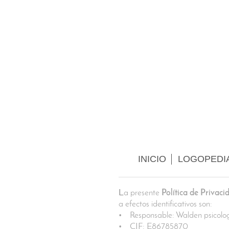
INICIO
LOGOPEDI
L
a presente
Política de Privaci
a efectos identificativos son:
• Responsable: Walden psicolog
• CIF: E86785870