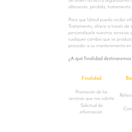
de orden técnico y organizativo 
alteración, pérdida, tratamiento
Para que Usted pueda recibir info
Tratamiento, ofrece a través de s
personalizarle nuestros servicios
cualquier cambio que se produzca
proceder a su mantenimiento en l
¿A qué finalidad destinaremos 
Finalidad
Bas
Prestación de los
Relaci
servicios que nos solicite
Solicitud de
Con
información