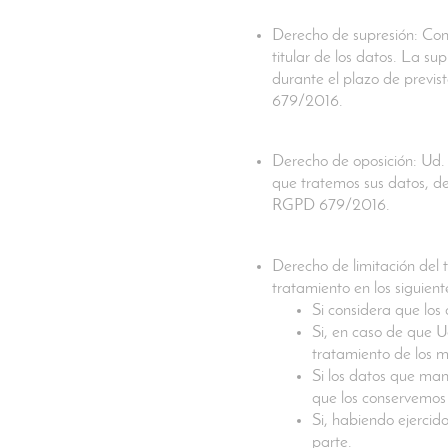
Derecho de supresión: Cons
titular de los datos. La su
durante el plazo de previs
679/2016.
Derecho de oposición: Ud. 
que tratemos sus datos, de
RGPD 679/2016.
Derecho de limitación del 
tratamiento en los siguient
Si considera que lo
Si, en caso de que U
tratamiento de los m
Si los datos que man
que los conservemos 
Si, habiendo ejercid
parte.