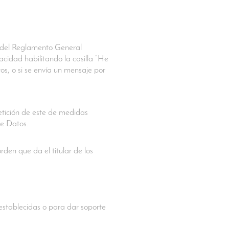
a) del Reglamento General
acidad habilitando la casilla “He
os, o si se envía un mensaje por
petición de este de medidas
de Datos.
den que da el titular de los
establecidas o para dar soporte